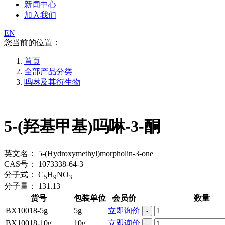
新闻中心
加入我们
EN
您当前的位置：
首页
全部产品分类
吗啉及其衍生物
5-(羟基甲基)吗啉-3-酮
英文名：
5-(Hydroxymethyl)morpholin-3-one
CAS号：
1073338-64-3
分子式：
C
H
NO
5
9
3
分子量：
131.13
货号
包装单位
会员价
数量
BX10018-5g
5g
立即询价
-
BX10018-10g
10g
立即询价
-