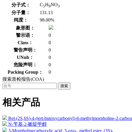
C
H
NO
分子式：
5
9
3
分子量：
131.13
纯度：
98.00%
象形图：
警示语：
0
Class：
0
警告声明：
0
UNub：
0
危险声明：
0
Packing Group：
0
搜索质检报告(COA)
搜索
相关产品
Rel-(2S,6S)-4-(tert-butoxycarbonyl)-6-methylmorpholine-2-carbox
N-苄基-2-哌啶甲醇
3-Morpholinecarboxylic acid, 5-oxo-, methyl ester, (3S)-