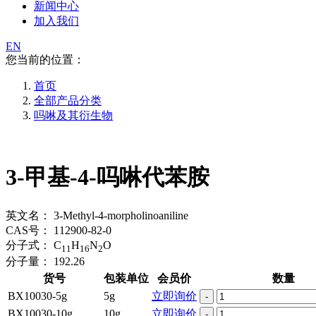
新闻中心
加入我们
EN
您当前的位置：
首页
全部产品分类
吗啉及其衍生物
3-甲基-4-吗啉代苯胺
英文名：
3-Methyl-4-morpholinoaniline
CAS号：
112900-82-0
分子式：
C
H
N
O
11
16
2
分子量：
192.26
货号
包装单位
会员价
数量
BX10030-5g
5g
立即询价
-
BX10030-10g
10g
立即询价
-