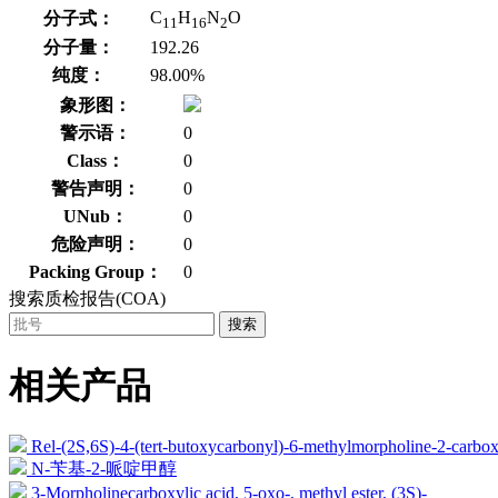
C
H
N
O
分子式：
11
16
2
分子量：
192.26
纯度：
98.00%
象形图：
警示语：
0
Class：
0
警告声明：
0
UNub：
0
危险声明：
0
Packing Group：
0
搜索质检报告(COA)
搜索
相关产品
Rel-(2S,6S)-4-(tert-butoxycarbonyl)-6-methylmorpholine-2-carbox
N-苄基-2-哌啶甲醇
3-Morpholinecarboxylic acid, 5-oxo-, methyl ester, (3S)-