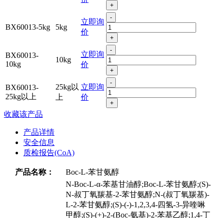
+
-
立即询
BX60013-5kg
5kg
价
+
-
立即询
BX60013-
10kg
10kg
价
+
-
25kg以
立即询
BX60013-
25kg以上
上
价
+
收藏该产品
产品详情
安全信息
质检报告(CoA)
产品名称：
Boc-L-苯甘氨醇
N-Boc-L-α-苯基甘油醇;Boc-L-苯甘氨醇;(S)-
N-叔丁氧羰基-2-苯甘氨醇;N-(叔丁氧羰基)-
L-2-苯甘氨醇;(S)-(-)-1,2,3,4-四氢-3-异喹啉
甲醇;(S)-(+)-2-(Boc-氨基)-2-苯基乙醇;1,4-丁