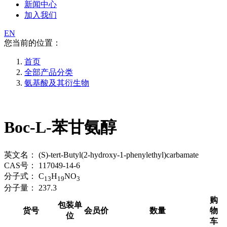
新闻中心
加入我们
EN
您当前的位置：
首页
全部产品分类
氨基酸及其衍生物
Boc-L-苯甘氨醇
英文名：
(S)-tert-Butyl(2-hydroxy-1-phenylethyl)carbamate
CAS号：
117049-14-6
分子式：
C
H
NO
13
19
3
分子量：
237.3
购
包装单
货号
会员价
数量
物
位
车