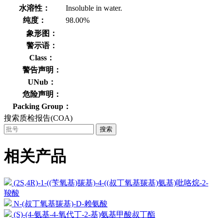
水溶性：
Insoluble in water.
纯度：
98.00%
象形图：
警示语：
Class：
警告声明：
UNub：
危险声明：
Packing Group：
搜索质检报告(COA)
搜索
相关产品
(2S,4R)-1-((苄氧基)羰基)-4-((叔丁氧基羰基)氨基)吡咯烷-2-
羧酸
N-(叔丁氧基羰基)-D-赖氨酸
(S)-(4-氨基-4-氧代丁-2-基)氨基甲酸叔丁酯