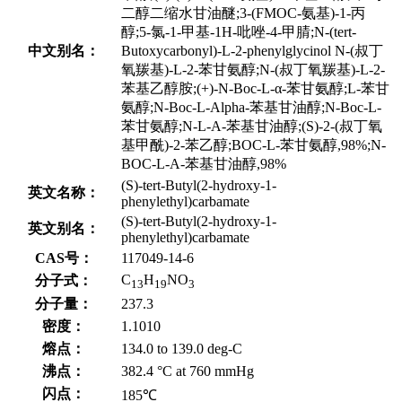
二醇二缩水甘油醚;3-(FMOC-氨基)-1-丙
醇;5-氯-1-甲基-1H-吡唑-4-甲腈;N-(tert-
中文别名：
Butoxycarbonyl)-L-2-phenylglycinol N-(叔丁
氧羰基)-L-2-苯甘氨醇;N-(叔丁氧羰基)-L-2-
苯基乙醇胺;(+)-N-Boc-L-α-苯甘氨醇;L-苯甘
氨醇;N-Boc-L-Alpha-苯基甘油醇;N-Boc-L-
苯甘氨醇;N-L-Α-苯基甘油醇;(S)-2-(叔丁氧
基甲酰)-2-苯乙醇;BOC-L-苯甘氨醇,98%;N-
BOC-L-Α-苯基甘油醇,98%
(S)-tert-Butyl(2-hydroxy-1-
英文名称：
phenylethyl)carbamate
(S)-tert-Butyl(2-hydroxy-1-
英文别名：
phenylethyl)carbamate
CAS号：
117049-14-6
C
H
NO
分子式：
13
19
3
分子量：
237.3
密度：
1.1010
熔点：
134.0 to 139.0 deg-C
沸点：
382.4 °C at 760 mmHg
闪点：
185℃