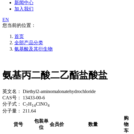
新闻中心
加入我们
EN
您当前的位置：
首页
全部产品分类
氨基酸及其衍生物
氨基丙二酸二乙酯盐酸盐
英文名：
Diethyl2-aminomalonatehydrochloride
CAS号：
13433-00-6
分子式：
C
H
ClNO
7
14
4
分子量：
211.64
购
包装单
货号
会员价
数量
物
位
车