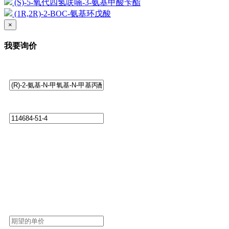
(S)-5-氧代四氢呋喃-3-氨基甲酸苄酯
(1R,2R)-2-BOC-氨基环戊酸
×
我要询价