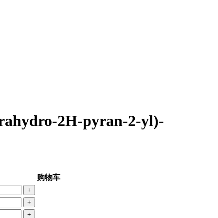
trahydro-2H-pyran-2-yl)-
购物车
+
+
+