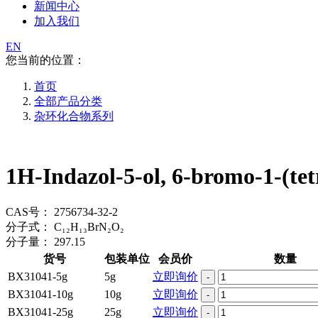
新闻中心
加入我们
EN
您当前的位置：
首页
全部产品分类
杂环化合物系列
1H-Indazol-5-ol, 6-bromo-1-(te
CAS号：
2756734-32-2
分子式：
C₁₂H₁₃BrN₂O₂
分子量：
297.15
货号
包装单位
会员价
数量
BX31041-5g
5g
立即询价
-
BX31041-10g
10g
立即询价
-
BX31041-25g
25g
立即询价
-