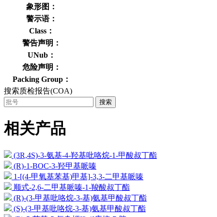
象形图：
警示语：
Class：
警告声明：
UNub：
危险声明：
Packing Group：
搜索质检报告(COA)
搜索
相关产品
(3R,4S)-3-氨基-4-羟基吡咯烷-1-甲酸叔丁酯
(R)-1-BOC-3-羟甲基哌嗪
1-[(4-甲氧基苯基)甲基]-3,3-二甲基哌嗪
顺式-2,6-二甲基哌嗪-1-羧酸叔丁酯
(R)-(3-甲基吡咯烷-3-基)氨基甲酸叔丁酯
(S)-(3-甲基吡咯烷-3-基)氨基甲酸叔丁酯