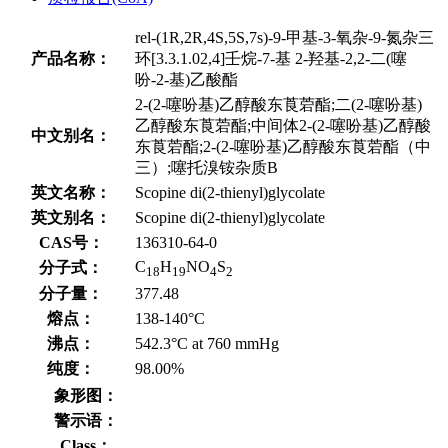
rel-(1R,2R,4S,5S,7s)-9-甲基-3-氧杂-9-氮杂三
产品名称：
环[3.3.1.02,4]壬烷-7-基 2-羟基-2,2-二(噻
吩-2-基)乙酸酯
2-(2-噻吩基)乙醇酸东莨菪酯;二(2-噻吩基)
乙醇酸东莨菪酯;中间体2-(2-噻吩基)乙醇酸
中文别名：
东莨菪酯;2-(2-噻吩基)乙醇酸东莨菪酯（中
三）;噻托溴铵杂质B
英文名称：
Scopine di(2-thienyl)glycolate
英文别名：
Scopine di(2-thienyl)glycolate
CAS号：
136310-64-0
C
H
NO
S
分子式：
18
19
4
2
分子量：
377.48
熔点：
138-140°C
沸点：
542.3°C at 760 mmHg
纯度：
98.00%
象形图：
警示语：
Class：