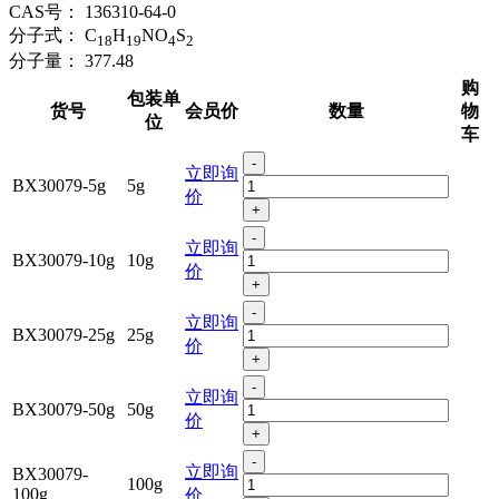
CAS号：
136310-64-0
分子式：
C
H
NO
S
18
19
4
2
分子量：
377.48
购
包装单
货号
会员价
数量
物
位
车
-
立即询
BX30079-5g
5g
价
+
-
立即询
BX30079-10g
10g
价
+
-
立即询
BX30079-25g
25g
价
+
-
立即询
BX30079-50g
50g
价
+
-
立即询
BX30079-
100g
100g
价