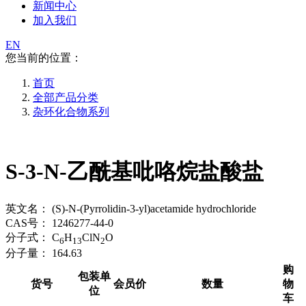
新闻中心
加入我们
EN
您当前的位置：
首页
全部产品分类
杂环化合物系列
S-3-N-乙酰基吡咯烷盐酸盐
英文名：
(S)-N-(Pyrrolidin-3-yl)acetamide hydrochloride
CAS号：
1246277-44-0
分子式：
C
H
ClN
O
6
13
2
分子量：
164.63
购
包装单
货号
会员价
数量
物
位
车