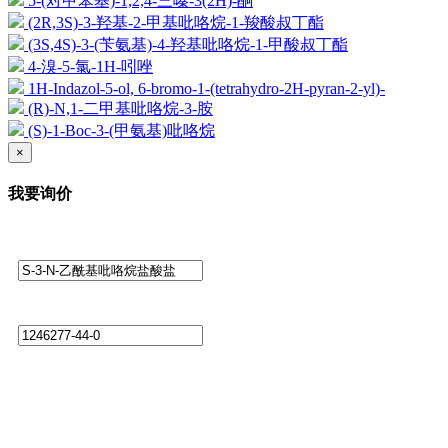
5-(对甲苯基)-1,2,4-三嗪-3(2H)-酮
(2R,3S)-3-羟基-2-甲基吡咯烷-1-羧酸叔丁酯
(3S,4S)-3-(苄氨基)-4-羟基吡咯烷-1-甲酸叔丁酯
4-溴-5-氯-1H-吲唑
1H-Indazol-5-ol, 6-bromo-1-(tetrahydro-2H-pyran-2-yl)-
(R)-N,1-二甲基吡咯烷-3-胺
(S)-1-Boc-3-(甲氨基)吡咯烷
×
我要询价