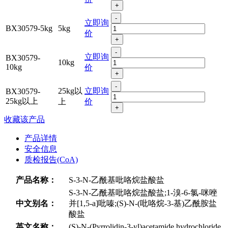
+
-
立即询
BX30579-5kg
5kg
价
+
-
立即询
BX30579-
10kg
10kg
价
+
-
25kg以
立即询
BX30579-
25kg以上
上
价
+
收藏该产品
产品详情
安全信息
质检报告(CoA)
产品名称：
S-3-N-乙酰基吡咯烷盐酸盐
S-3-N-乙酰基吡咯烷盐酸盐;1-溴-6-氯-咪唑
中文别名：
并[1,5-a]吡嗪;(S)-N-(吡咯烷-3-基)乙酰胺盐
酸盐
英文名称：
(S)-N-(Pyrrolidin-3-yl)acetamide hydrochloride