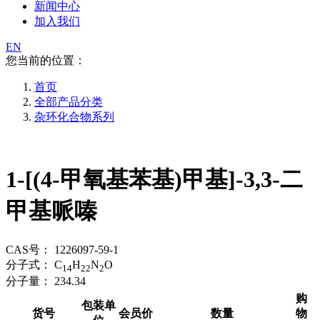
新闻中心
加入我们
EN
您当前的位置：
首页
全部产品分类
杂环化合物系列
1-[(4-甲氧基苯基)甲基]-3,3-二
甲基哌嗪
CAS号：
1226097-59-1
分子式：
C
H
N
O
14
22
2
分子量：
234.34
购
包装单
货号
会员价
数量
物