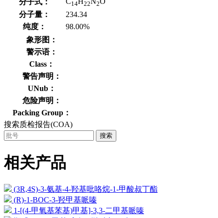
C
H
N
O
分子式：
14
22
2
分子量：
234.34
纯度：
98.00%
象形图：
警示语：
Class：
警告声明：
UNub：
危险声明：
Packing Group：
搜索质检报告(COA)
搜索
相关产品
(3R,4S)-3-氨基-4-羟基吡咯烷-1-甲酸叔丁酯
(R)-1-BOC-3-羟甲基哌嗪
1-[(4-甲氧基苯基)甲基]-3,3-二甲基哌嗪