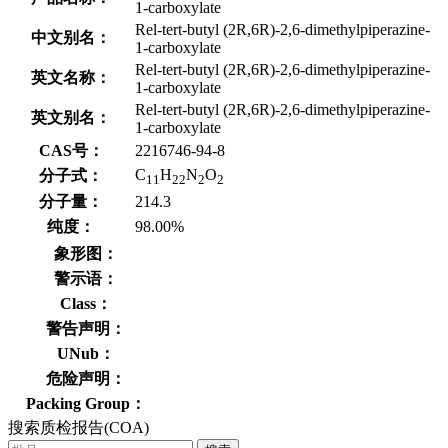
1-carboxylate
Rel-tert-butyl (2R,6R)-2,6-dimethylpiperazine-
中文别名：
1-carboxylate
Rel-tert-butyl (2R,6R)-2,6-dimethylpiperazine-
英文名称：
1-carboxylate
Rel-tert-butyl (2R,6R)-2,6-dimethylpiperazine-
英文别名：
1-carboxylate
CAS号：
2216746-94-8
C
H
N
O
分子式：
11
22
2
2
分子量：
214.3
纯度：
98.00%
象形图：
警示语：
Class：
警告声明：
UNub：
危险声明：
Packing Group：
搜索质检报告(COA)