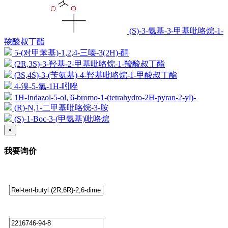
(S)-3-氨基-3-甲基吡咯烷-1-
羧酸叔丁酯
5-(对甲苯基)-1,2,4-三嗪-3(2H)-酮
(2R,3S)-3-羟基-2-甲基吡咯烷-1-羧酸叔丁酯
(3S,4S)-3-(苄氨基)-4-羟基吡咯烷-1-甲酸叔丁酯
4-溴-5-氯-1H-吲唑
1H-Indazol-5-ol, 6-bromo-1-(tetrahydro-2H-pyran-2-yl)-
(R)-N,1-二甲基吡咯烷-3-胺
(S)-1-Boc-3-(甲氨基)吡咯烷
×
我要询价