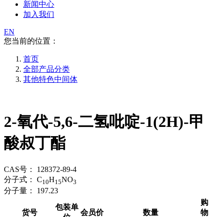
新闻中心
加入我们
EN
您当前的位置：
首页
全部产品分类
其他特色中间体
2-氧代-5,6-二氢吡啶-1(2H)-甲
酸叔丁酯
CAS号：
128372-89-4
分子式：
C
H
NO
10
15
3
分子量：
197.23
购
包装单
货号
会员价
数量
物