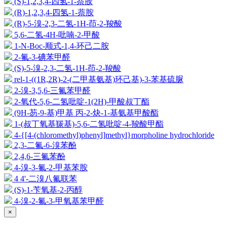
(S)-1,2,3,4-四氢-1-萘胺
(R)-1,2,3,4-四氢-1-萘胺
(R)-5-溴-2,3-二氢-1H-茚-2-羧酸
5,6-二氢-4H-吡喃-2-甲酸
1-N-Boc-顺式-1,4-环己二胺
2-氟-3-碘苯甲醛
(S)-5-溴-2,3-二氢-1H-茚-2-羧酸
rel-1-((1R,2R)-2-(二甲基氨基)环己基)-3-苯基硫脲
2-溴-3,5,6-三氟苯甲醛
2-氧代-5,6-二氢吡啶-1(2H)-甲酸叔丁酯
(9H-芴-9-基)甲基 丙-2-炔-1-基氨基甲酸酯
1-(叔丁氧基羰基)-5,6-二氢吡啶-4-羧酸甲酯
4-{[4-(chloromethyl)phenyl]methyl}morpholine hydrochloride
2,3-二氟-6-溴苯酚
2,4,6-三氟苯酚
4-溴-3-氟-2-甲基苯胺
4 4'-二溴八氟联苯
(S)-1-苄氧基-2-丙醇
4-溴-2-氟-3-甲氧基苯甲醛
×