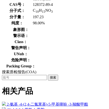
CAS号：
128372-89-4
C
H
NO
分子式：
10
15
3
分子量：
197.23
纯度：
98.00%
象形图：
警示语：
Class：
警告声明：
UNub：
危险声明：
Packing Group：
搜索质检报告(COA)
搜索
相关产品
2-氨基 -4-(2,4-二氯苯基)-5-甲基噻吩 -3-羧酸甲酯