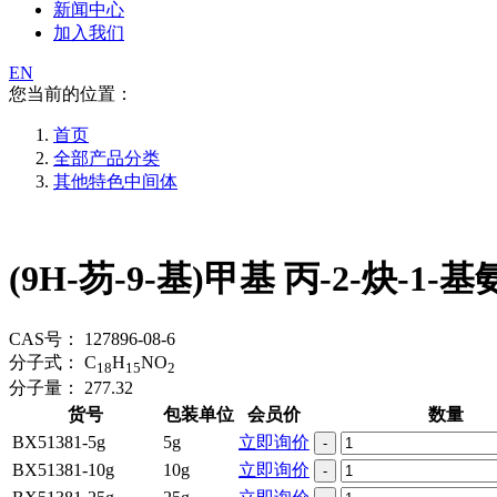
新闻中心
加入我们
EN
您当前的位置：
首页
全部产品分类
其他特色中间体
(9H-芴-9-基)甲基 丙-2-炔-1
CAS号：
127896-08-6
分子式：
C
H
NO
18
15
2
分子量：
277.32
货号
包装单位
会员价
数量
BX51381-5g
5g
立即询价
-
BX51381-10g
10g
立即询价
-