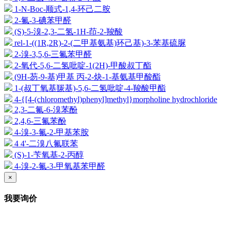
1-N-Boc-顺式-1,4-环己二胺
2-氟-3-碘苯甲醛
(S)-5-溴-2,3-二氢-1H-茚-2-羧酸
rel-1-((1R,2R)-2-(二甲基氨基)环己基)-3-苯基硫脲
2-溴-3,5,6-三氟苯甲醛
2-氧代-5,6-二氢吡啶-1(2H)-甲酸叔丁酯
(9H-芴-9-基)甲基 丙-2-炔-1-基氨基甲酸酯
1-(叔丁氧基羰基)-5,6-二氢吡啶-4-羧酸甲酯
4-{[4-(chloromethyl)phenyl]methyl}morpholine hydrochloride
2,3-二氟-6-溴苯酚
2,4,6-三氟苯酚
4-溴-3-氟-2-甲基苯胺
4 4'-二溴八氟联苯
(S)-1-苄氧基-2-丙醇
4-溴-2-氟-3-甲氧基苯甲醛
×
我要询价