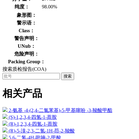
纯度：
98.00%
象形图：
警示语：
Class：
警告声明：
UNub：
危险声明：
Packing Group：
搜索质检报告(COA)
搜索
相关产品
2-氨基 -4-(2,4-二氯苯基)-5-甲基噻吩 -3-羧酸甲酯
(S)-1,2,3,4-四氢-1-萘胺
(R)-1,2,3,4-四氢-1-萘胺
(R)-5-溴-2,3-二氢-1H-茚-2-羧酸
5,6-二氢-4H-吡喃-2-甲酸