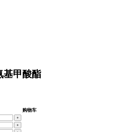
-基氨基甲酸酯
购物车
+
+